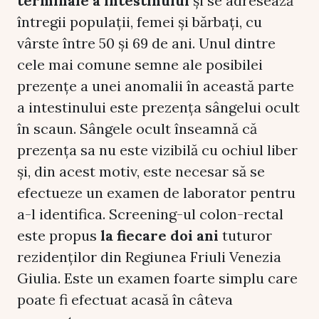
terminale a intestinului
și se adresează
întregii populații, femei și bărbați, cu
vârste între 50 și 69 de ani. Unul dintre
cele mai comune semne ale posibilei
prezențe a unei anomalii în această parte
a intestinului este prezența sângelui ocult
în scaun. Sângele ocult înseamnă că
prezența sa nu este vizibilă cu ochiul liber
și, din acest motiv, este necesar să se
efectueze un examen de laborator pentru
a-l identifica. Screening-ul colon-rectal
este propus
la fiecare doi ani
tuturor
rezidenților din Regiunea Friuli Venezia
Giulia. Este un examen foarte simplu care
poate fi efectuat acasă în câteva